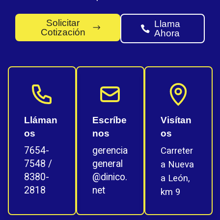
Solicitar
Llama
Cotización
Ahora
Lláman
Escríbe
Visítan
os
nos
os
7654-
gerencia
Carreter
7548
/
general
a Nueva
8380-
@dinico.
a León,
2818
net
km 9