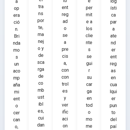
to
e
log
a
tra
ent
per
ísti
op
ns
reg
mit
ca
era
por
ad
e a
par
ció
te,
o
los
a
n.
ma
se
clie
ate
Bri
nej
a
nte
nd
nda
o y
pre
s
er
mo
de
cis
se
ent
s
sca
a,
gui
reg
un
rga
con
r
as
aco
de
con
su
en
mp
co
trol
car
cua
aña
mb
es
ga
lqui
mi
ust
y
en
er
ent
ibl
ver
tod
pun
o
es,
ific
o
to
cer
cui
aci
mo
del
can
dan
on
me
paí
o,