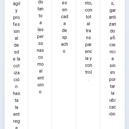
do
es
nto,
s,
ágil
tan
en
con
gar
y
to
cad
tot
anti
pro
a
a
al
zan
fes
las
de
tra
do
ion
per
sp
ns
efi
al
so
ach
par
cie
de
nas
o.
enc
nci
sd
co
ia y
a
e la
mo
con
sin
cot
al
trol
im
iza
ent
.
por
ció
orn
tar
n
o.
la
has
ubi
ta
cac
la
ión.
ent
reg
a