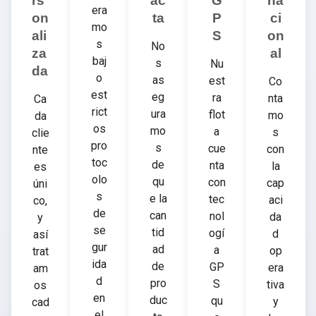
rs
ac
G
na
era
on
ta
P
ci
mo
ali
S
on
s
No
za
al
baj
s
Nu
da
o
as
est
Co
est
eg
ra
nta
Ca
rict
ura
flot
mo
da
os
mo
a
s
clie
pro
s
cue
con
nte
toc
de
nta
la
es
olo
qu
con
cap
úni
s
e la
tec
aci
co,
de
can
nol
da
y
se
tid
ogí
d
así
gur
ad
a
op
trat
ida
de
GP
era
am
d
pro
S
tiva
os
en
duc
qu
y
cad
el